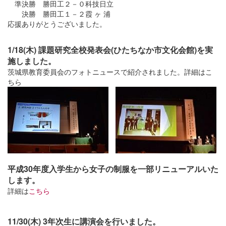
準決勝 勝田工２－０科技日立
決勝 勝田工１－２霞 ヶ 浦
応援ありがとうございました。
1/18(木) 課題研究全校発表会(ひたちなか市文化会館)を実
施しました。
茨城県教育委員会のフォトニュースで紹介されました。詳細はこ
ちら
平成30年度入学生から女子の制服を一部リニューアルいた
します。
詳細は
こちら
11/30(木) 3年次生に講演会を行いました。