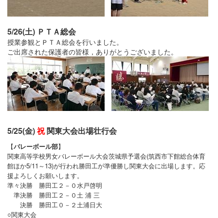
5/26(土) ＰＴＡ総会
授業参観とＰＴＡ総会を行いました。
ご出席された保護者の皆様，ありがとうございました。
5/25(金)
祝
関東大会出場壮行会
【
バレーボール部
】
関東高等学校男女バレーボール大会茨城県予選会(筑西市下館総合体育
館ほか
5/11～13)が行われ勝田工が準優勝し関東大会に出場します。応
援よろしくお願
いします。
準々決勝 勝田工２－０水戸啓明
準決勝 勝田工２－０土 浦 三
決勝 勝田工０－２土浦日大
○関東大会