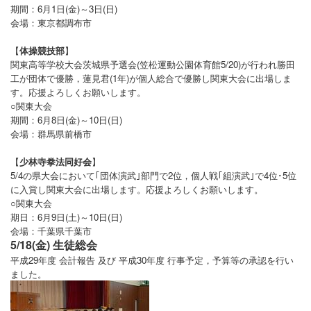
期間：6月1日(金)～3日(日)
会場：東京都調布市
【
体操競技部
】
関東高等学校大会茨城県予選会(笠松運動公園体育館5/20)が行われ勝田
工が団体
で優勝，蓮見君(1年)が個人総合で優勝し関東大会に出場しま
す。応援よろしく
お願いします。
○関東大会
期間：6月8日(金)～10日(日)
会場：群馬県前橋市
【
少林寺拳法同好会
】
5/4の県大会において｢団体演武｣部門で2位，個人戦｢組演武｣で4位･5位
に入賞し
関東大会に出場します。応援よろしくお願いします。
○関東大会
期日：6月9日(土)～10日(日)
会場：千葉県千葉市
5/18(金) 生徒総会
平成29年度 会計報告 及び 平成30年度 行事予定，予算等の承認を行い
ました。