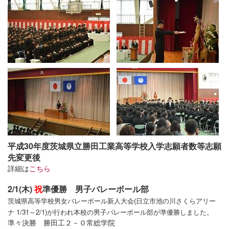
平成30年度茨城県立勝田工業高等学校入学志願者数等志願
先変更後
詳細は
こちら
2/1(木)
祝
準優勝 男子バレーボール部
茨城県高等学校男女バレーボール新人大会(日立市池の川さくらアリー
ナ 1/31～2/1)が行われ本校の男子バレーボール部が準優勝しました。
準々決勝 勝田工２－０常総学院