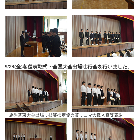
9/28(金)各種表彰式・全国大会出場壮行会を行いました。
旋盤関東大会出場，技能検定優秀賞，コマ大戦入賞等表彰