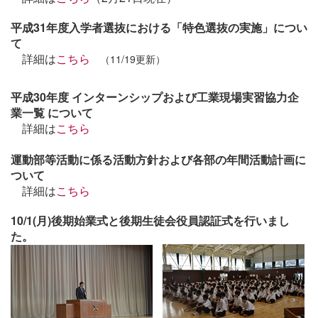
平成31年度入学者選抜における「特色選抜の実施」につい
て
詳細は
こちら
（11/19更新）
平成30年度 インターンシップおよび工業現場実習協力企
業一覧 について
詳細は
こちら
運動部等活動に係る活動方針および各部の年間活動計画に
ついて
詳細は
こちら
10/1(月)後期始業式と後期生徒会役員認証式を行いまし
た。