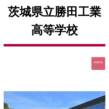
茨城県立勝田工業
高等学校
menu
p
n
r
e
e
x
v
t
i