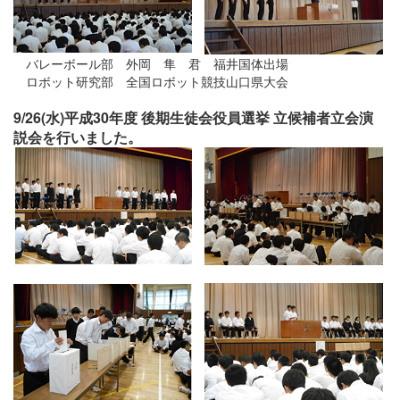
バレーボール部 外岡 隼 君 福井国体出場
ロボット研究部 全国ロボット競技山口県大会
9/26(水)平成30年度 後期生徒会役員選挙 立候補者立会演
説会を行いました。