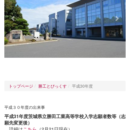
o
u
s
トップページ
勝工とぴっくす
平成30年度
平成３０年度の出来事
平成31年度茨城県立勝田工業高等学校入学志願者数等（志
願先変更後）
詳細は
こちら
（2月21日現在）